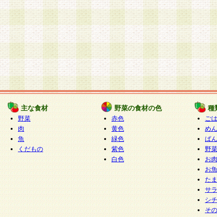
主な食材
野菜の食材の色
種
野菜
赤色
ご
肉
黄色
め
魚
緑色
ぱ
くだもの
紫色
野
白色
お
お
た
サ
シ
そ