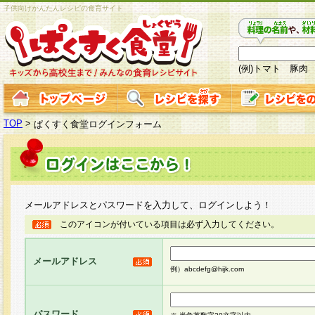
子供向けかんたんレシピの食育サイト
(例)トマト 豚肉
TOP
>
ぱくすく食堂ログインフォーム
メールアドレスとパスワードを入力して、ログインしよう！
このアイコンが付いている項目は必ず入力してください。
メールアドレス
例）abcdefg@hijk.com
パスワード