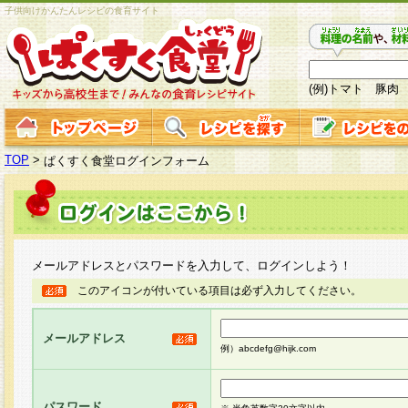
子供向けかんたんレシピの食育サイト
(例)トマト 豚肉
TOP
>
ぱくすく食堂ログインフォーム
メールアドレスとパスワードを入力して、ログインしよう！
このアイコンが付いている項目は必ず入力してください。
メールアドレス
例）abcdefg@hijk.com
パスワード