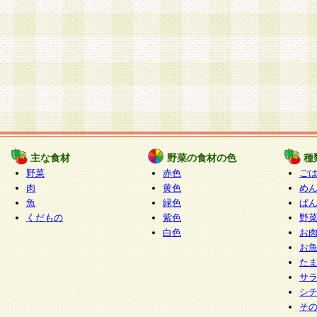
主な食材
野菜の食材の色
種
野菜
赤色
ご
肉
黄色
め
魚
緑色
ぱ
くだもの
紫色
野
白色
お
お
た
サ
シ
そ