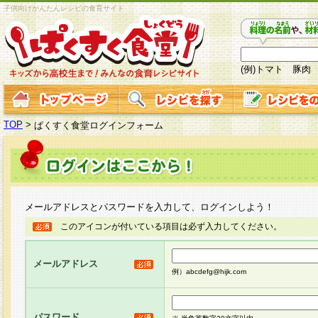
子供向けかんたんレシピの食育サイト
(例)トマト 豚肉
TOP
>
ぱくすく食堂ログインフォーム
メールアドレスとパスワードを入力して、ログインしよう！
このアイコンが付いている項目は必ず入力してください。
メールアドレス
例）abcdefg@hijk.com
パスワード