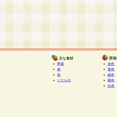
主な食材
野菜
野菜
赤色
肉
黄色
魚
緑色
くだもの
紫色
白色