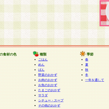
の食材の色
種類
季節
ごはん
春
めん
夏
ぱん
秋
野菜のおかず
冬
お肉のおかず
一年を通して
お魚のおかず
たまごのおかず
サラダ
シチュー・スープ
その他のおかず