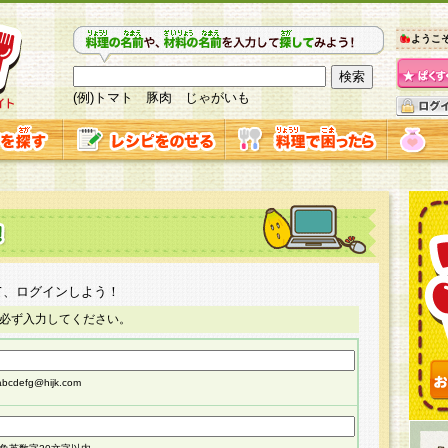
ようこ
(例)トマト 豚肉 じゃがいも
て、ログインしよう！
必ず入力してください。
cdefg@hijk.com