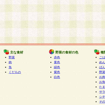
主な食材
野菜の食材の色
種
野菜
赤色
ご
肉
黄色
め
魚
緑色
ぱ
くだもの
紫色
野
白色
お
お
た
サ
シ
そ