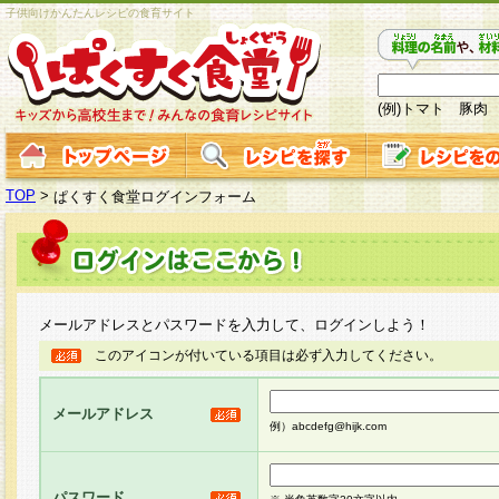
子供向けかんたんレシピの食育サイト
(例)トマト 豚肉
TOP
>
ぱくすく食堂ログインフォーム
メールアドレスとパスワードを入力して、ログインしよう！
このアイコンが付いている項目は必ず入力してください。
メールアドレス
例）abcdefg@hijk.com
パスワード