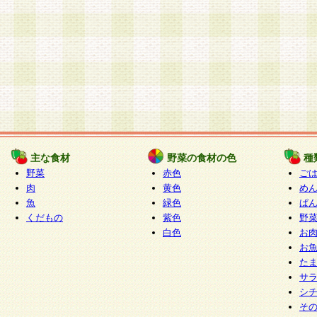
主な食材
野菜の食材の色
種
野菜
赤色
ご
肉
黄色
め
魚
緑色
ぱ
くだもの
紫色
野
白色
お
お
た
サ
シ
そ