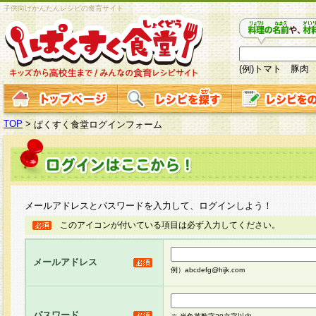
子供向けかんたんレシピの食育サイト
(例)トマト 豚肉
TOP
>
ぱくすく食堂ログインフォーム
メールアドレスとパスワードを入力して、ログインしよう！
このアイコンが付いている項目は必ず入力してください。
メールアドレス
例）abcdefg@hijk.com
パスワード