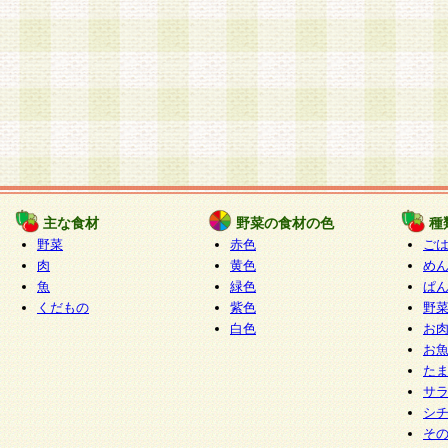
主な食材
野菜の食材の色
種
野菜
赤色
ご
肉
黄色
め
魚
緑色
ぱ
くだもの
紫色
野
白色
お
お
た
サ
シ
そ