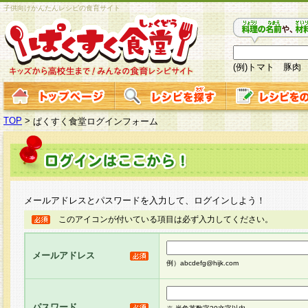
子供向けかんたんレシピの食育サイト
(例)トマト 豚肉
TOP
>
ぱくすく食堂ログインフォーム
メールアドレスとパスワードを入力して、ログインしよう！
このアイコンが付いている項目は必ず入力してください。
メールアドレス
例）abcdefg@hijk.com
パスワード