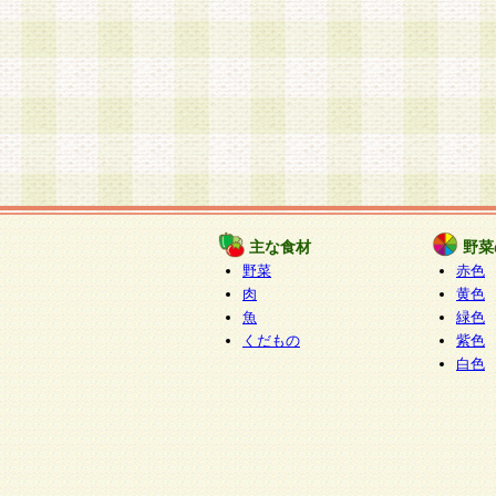
主な食材
野菜
野菜
赤色
肉
黄色
魚
緑色
くだもの
紫色
白色