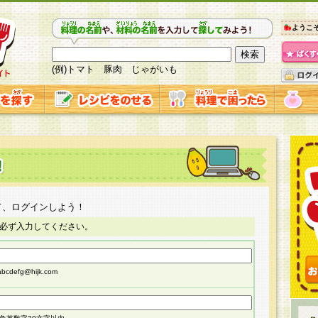
ようこ
(例)トマト 豚肉 じゃがいも
て、ログインしよう！
必ず入力してください。
cdefg@hijk.com