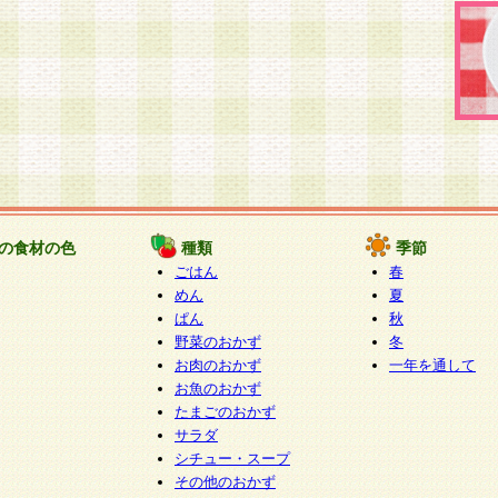
の食材の色
種類
季節
ごはん
春
めん
夏
ぱん
秋
野菜のおかず
冬
お肉のおかず
一年を通して
お魚のおかず
たまごのおかず
サラダ
シチュー・スープ
その他のおかず