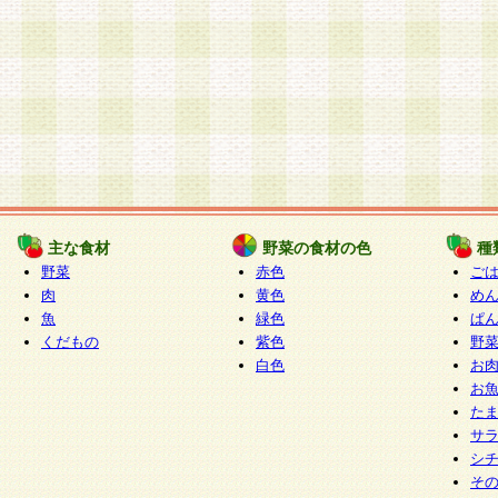
主な食材
野菜の食材の色
種
野菜
赤色
ご
肉
黄色
め
魚
緑色
ぱ
くだもの
紫色
野
白色
お
お
た
サ
シ
そ