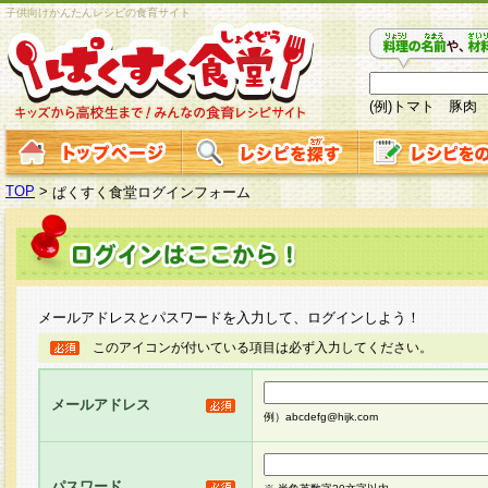
子供向けかんたんレシピの食育サイト
(例)トマト 豚肉
TOP
>
ぱくすく食堂ログインフォーム
メールアドレスとパスワードを入力して、ログインしよう！
このアイコンが付いている項目は必ず入力してください。
メールアドレス
例）abcdefg@hijk.com
パスワード