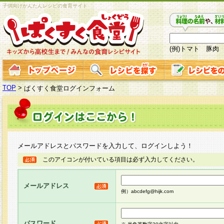
子供向けかんたんレシピの食育サイト
(例)トマト 豚肉
TOP
>
ぱくすく食堂ログインフォーム
メールアドレスとパスワードを入力して、ログインしよう！
このアイコンが付いている項目は必ず入力してください。
メールアドレス
例）abcdefg@hijk.com
パスワード