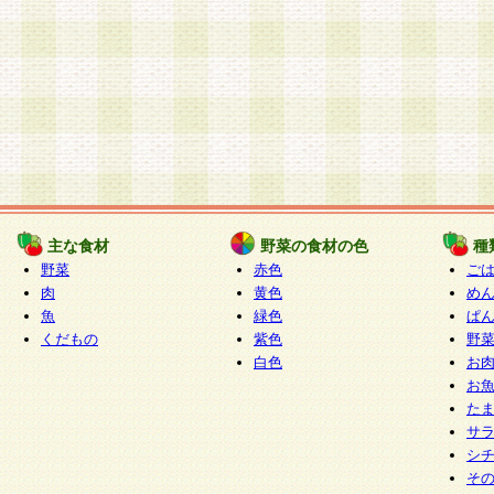
主な食材
野菜の食材の色
種
野菜
赤色
ご
肉
黄色
め
魚
緑色
ぱ
くだもの
紫色
野
白色
お
お
た
サ
シ
そ