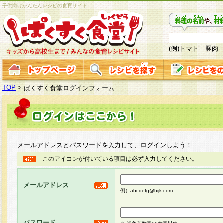
子供向けかんたんレシピの食育サイト
(例)トマト 豚肉
TOP
>
ぱくすく食堂ログインフォーム
メールアドレスとパスワードを入力して、ログインしよう！
このアイコンが付いている項目は必ず入力してください。
メールアドレス
例）abcdefg@hijk.com
パスワード