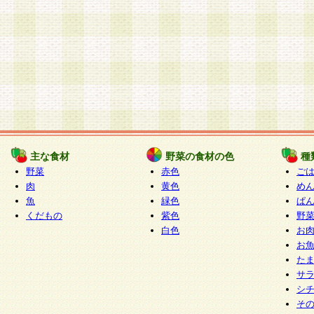
主な食材
野菜の食材の色
種
野菜
赤色
ご
肉
黄色
め
魚
緑色
ぱ
くだもの
紫色
野
白色
お
お
た
サ
シ
そ