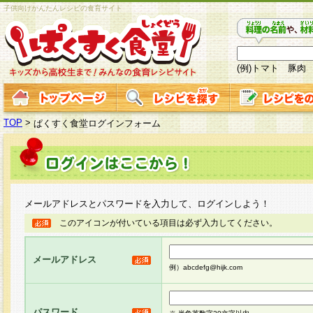
子供向けかんたんレシピの食育サイト
(例)トマト 豚肉
TOP
>
ぱくすく食堂ログインフォーム
メールアドレスとパスワードを入力して、ログインしよう！
このアイコンが付いている項目は必ず入力してください。
メールアドレス
例）abcdefg@hijk.com
パスワード