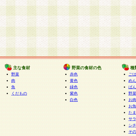
主な食材
野菜の食材の色
種
野菜
赤色
ご
肉
黄色
め
魚
緑色
ぱ
くだもの
紫色
野
白色
お
お
た
サ
シ
そ