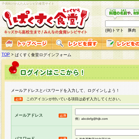
子供向けかんたんレシピの食育サイト
(例)トマト 豚肉
TOP
>
ぱくすく食堂ログインフォーム
メールアドレスとパスワードを入力して、ログインしよう！
このアイコンが付いている項目は必ず入力してください。
メールアドレス
例）abcdefg@hijk.com
パスワード