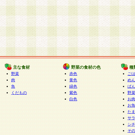
主な食材
野菜の食材の色
種
野菜
赤色
ご
肉
黄色
め
魚
緑色
ぱ
くだもの
紫色
野
白色
お
お
た
サ
シ
そ