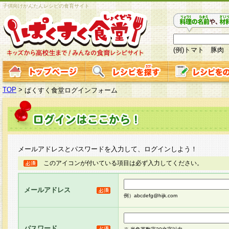
子供向けかんたんレシピの食育サイト
(例)トマト 豚肉
TOP
>
ぱくすく食堂ログインフォーム
メールアドレスとパスワードを入力して、ログインしよう！
このアイコンが付いている項目は必ず入力してください。
メールアドレス
例）abcdefg@hijk.com
パスワード