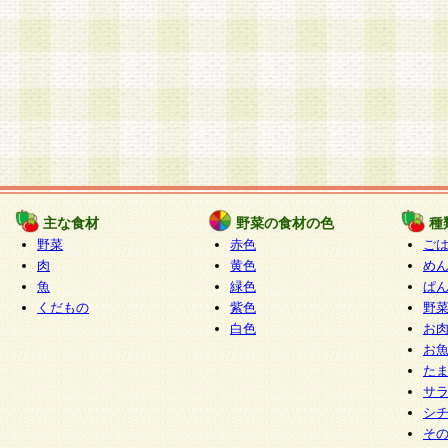
主な食材
野菜の食材の色
種
野菜
赤色
ご
肉
黄色
め
魚
緑色
ぱ
くだもの
紫色
野
白色
お
お
た
サ
シ
そ