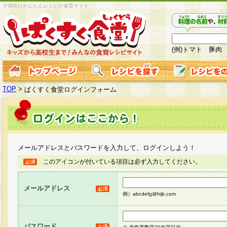
子供向けかんたんレシピの食育サイト
(例)トマト 豚肉
TOP
>
ぱくすく食堂ログインフォーム
メールアドレスとパスワードを入力して、ログインしよう！
このアイコンが付いている項目は必ず入力してください。
メールアドレス
例）abcdefg@hijk.com
パスワード