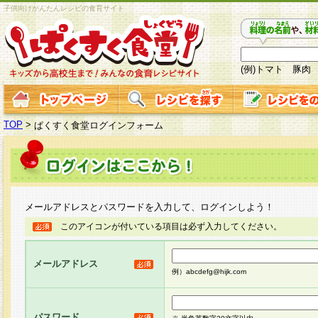
子供向けかんたんレシピの食育サイト
(例)トマト 豚肉
TOP
>
ぱくすく食堂ログインフォーム
メールアドレスとパスワードを入力して、ログインしよう！
このアイコンが付いている項目は必ず入力してください。
メールアドレス
例）abcdefg@hijk.com
パスワード