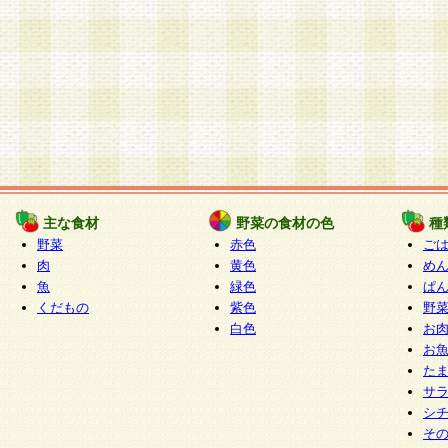
主な食材
野菜の食材の色
種
野菜
赤色
ご
肉
黄色
め
魚
緑色
ぱ
くだもの
紫色
野
白色
お
お
た
サ
シ
そ