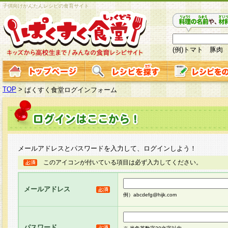
子供向けかんたんレシピの食育サイト
(例)トマト 豚肉
TOP
>
ぱくすく食堂ログインフォーム
メールアドレスとパスワードを入力して、ログインしよう！
このアイコンが付いている項目は必ず入力してください。
メールアドレス
例）abcdefg@hijk.com
パスワード