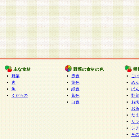
主な食材
野菜の食材の色
種
野菜
赤色
ご
肉
黄色
め
魚
緑色
ぱ
くだもの
紫色
野
白色
お
お
た
サ
シ
そ