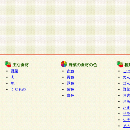
主な食材
野菜の食材の色
種
野菜
赤色
ご
肉
黄色
め
魚
緑色
ぱ
くだもの
紫色
野
白色
お
お
た
サ
シ
そ