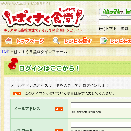
子供向けかんたんレシピの食育サイト
(例)トマト 豚肉
TOP
>
ぱくすく食堂ログインフォーム
メールアドレスとパスワードを入力して、ログインしよう！
このアイコンが付いている項目は必ず入力してください。
メールアドレス
例）abcdefg@hijk.com
パスワード