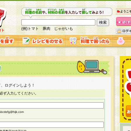
ようこ
(例)トマト 豚肉 じゃがいも
て、ログインしよう！
必ず入力してください。
cdefg@hijk.com