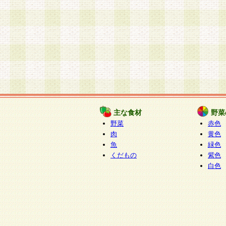
主な食材
野菜
野菜
赤色
肉
黄色
魚
緑色
くだもの
紫色
白色