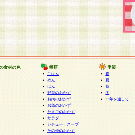
の食材の色
種類
季節
ごはん
春
めん
夏
ぱん
秋
野菜のおかず
冬
お肉のおかず
一年を通して
お魚のおかず
たまごのおかず
サラダ
シチュー・スープ
その他のおかず