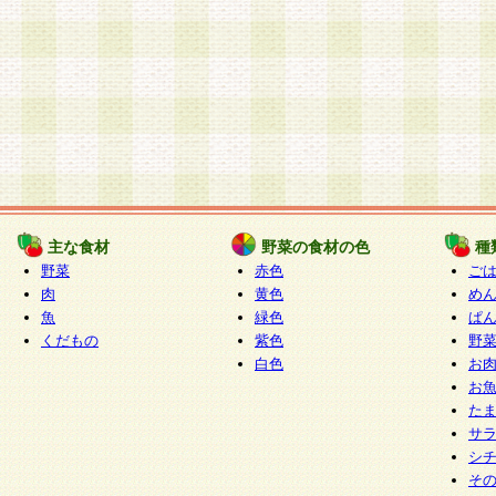
主な食材
野菜の食材の色
種
野菜
赤色
ご
肉
黄色
め
魚
緑色
ぱ
くだもの
紫色
野
白色
お
お
た
サ
シ
そ