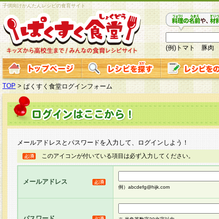
子供向けかんたんレシピの食育サイト
(例)トマト 豚肉
TOP
>
ぱくすく食堂ログインフォーム
メールアドレスとパスワードを入力して、ログインしよう！
このアイコンが付いている項目は必ず入力してください。
メールアドレス
例）abcdefg@hijk.com
パスワード