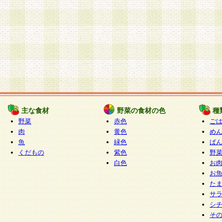
主な食材
野菜の食材の色
種
野菜
赤色
ご
肉
黄色
め
魚
緑色
ぱ
くだもの
紫色
野
白色
お
お
た
サ
シ
そ