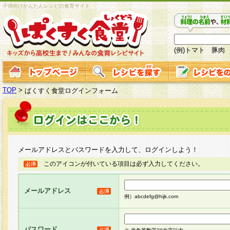
子供向けかんたんレシピの食育サイト
(例)トマト 豚肉
TOP
>
ぱくすく食堂ログインフォーム
メールアドレスとパスワードを入力して、ログインしよう！
このアイコンが付いている項目は必ず入力してください。
メールアドレス
例）abcdefg@hijk.com
パスワード