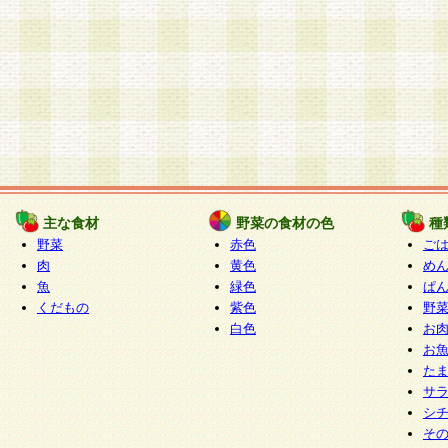
主な食材
野菜の食材の色
種
野菜
赤色
ご
肉
黄色
め
魚
緑色
ぱ
くだもの
紫色
野
白色
お
お
た
サ
シ
そ