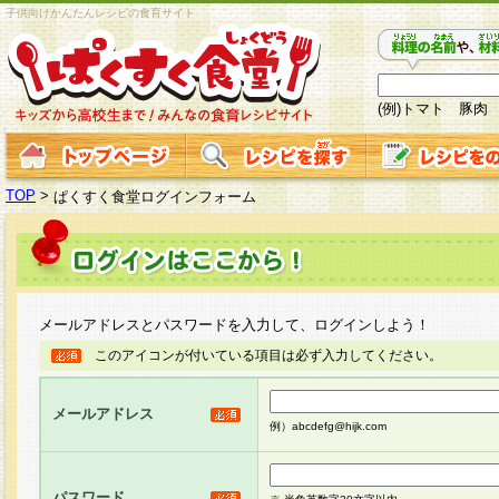
子供向けかんたんレシピの食育サイト
(例)トマト 豚肉
TOP
>
ぱくすく食堂ログインフォーム
メールアドレスとパスワードを入力して、ログインしよう！
このアイコンが付いている項目は必ず入力してください。
メールアドレス
例）abcdefg@hijk.com
パスワード