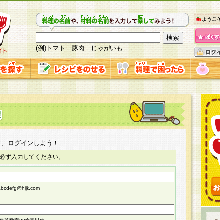
ようこ
(例)トマト 豚肉 じゃがいも
て、ログインしよう！
必ず入力してください。
cdefg@hijk.com