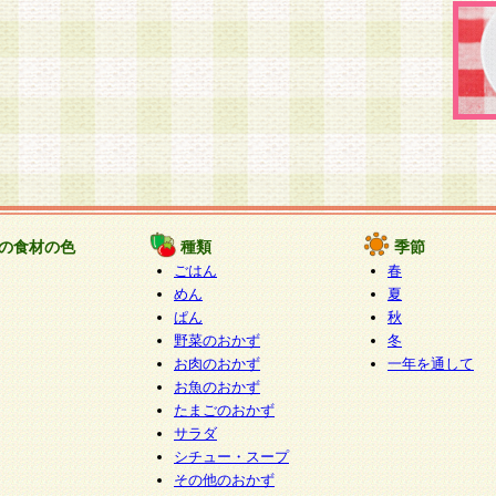
の食材の色
種類
季節
ごはん
春
めん
夏
ぱん
秋
野菜のおかず
冬
お肉のおかず
一年を通して
お魚のおかず
たまごのおかず
サラダ
シチュー・スープ
その他のおかず