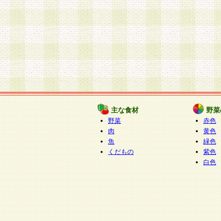
主な食材
野菜
野菜
赤色
肉
黄色
魚
緑色
くだもの
紫色
白色