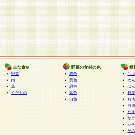
主な食材
野菜の食材の色
種
野菜
赤色
ご
肉
黄色
め
魚
緑色
ぱ
くだもの
紫色
野
白色
お
お
た
サ
シ
そ