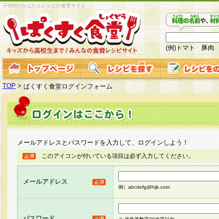
子供向けかんたんレシピの食育サイト
(例)トマト 豚肉
TOP
>
ぱくすく食堂ログインフォーム
メールアドレスとパスワードを入力して、ログインしよう！
このアイコンが付いている項目は必ず入力してください。
メールアドレス
例）abcdefg@hijk.com
パスワード