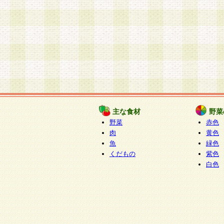
主な食材
野菜
野菜
赤色
肉
黄色
魚
緑色
くだもの
紫色
白色