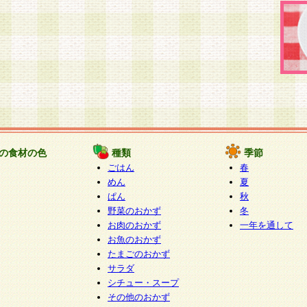
の食材の色
種類
季節
ごはん
春
めん
夏
ぱん
秋
野菜のおかず
冬
お肉のおかず
一年を通して
お魚のおかず
たまごのおかず
サラダ
シチュー・スープ
その他のおかず