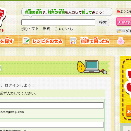
ようこ
(例)トマト 豚肉 じゃがいも
て、ログインしよう！
必ず入力してください。
cdefg@hijk.com