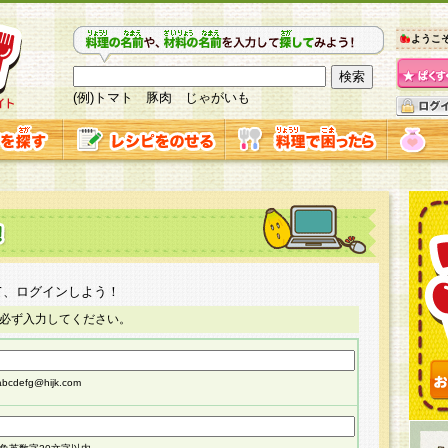
ようこ
(例)トマト 豚肉 じゃがいも
て、ログインしよう！
必ず入力してください。
cdefg@hijk.com