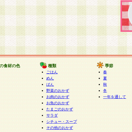
の食材の色
種類
季節
ごはん
春
めん
夏
ぱん
秋
野菜のおかず
冬
お肉のおかず
一年を通して
お魚のおかず
たまごのおかず
サラダ
シチュー・スープ
その他のおかず