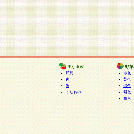
主な食材
野菜
野菜
赤色
肉
黄色
魚
緑色
くだもの
紫色
白色