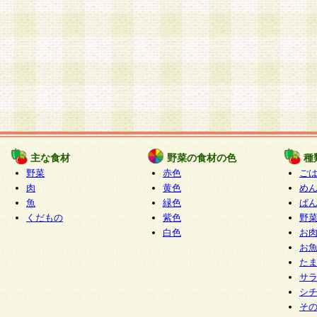
主な食材
野菜の食材の色
種
野菜
赤色
ご
肉
黄色
め
魚
緑色
ぱ
くだもの
紫色
野
白色
お
お
た
サ
シ
そ