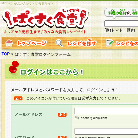
子供向けかんたんレシピの食育サイト
(例)トマト 豚肉
TOP
>
ぱくすく食堂ログインフォーム
メールアドレスとパスワードを入力して、ログインしよう！
このアイコンが付いている項目は必ず入力してください。
メールアドレス
例）abcdefg@hijk.com
パスワード