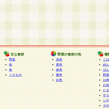
主な食材
野菜の食材の色
種
野菜
赤色
ご
肉
黄色
め
魚
緑色
ぱ
くだもの
紫色
野
白色
お
お
た
サ
シ
そ