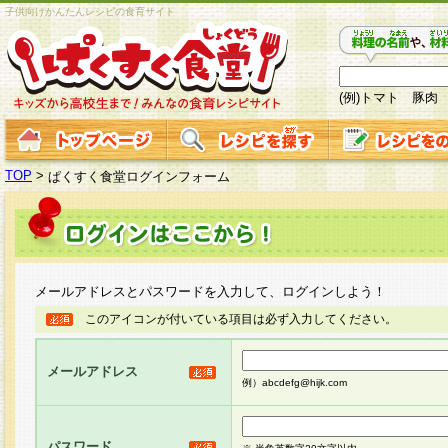
子供向けかんたんレシピの食育サイト
(例)トマト 豚肉
TOP
>
ぱくすく食堂ログインフォーム
メールアドレスとパスワードを入力して、ログインしよう！
このアイコンが付いている項目は必ず入力してください。
メールアドレス
例）abcdefg@hijk.com
パスワード