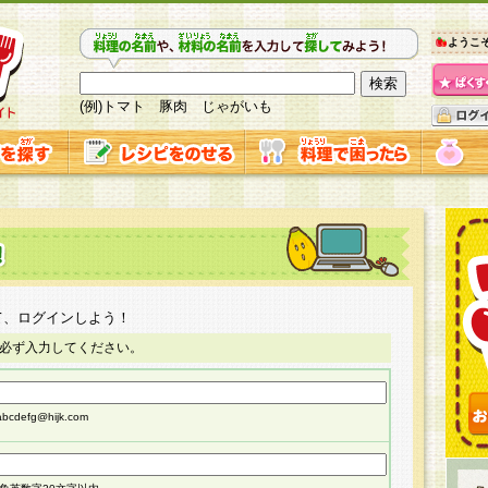
ようこ
(例)トマト 豚肉 じゃがいも
て、ログインしよう！
必ず入力してください。
cdefg@hijk.com