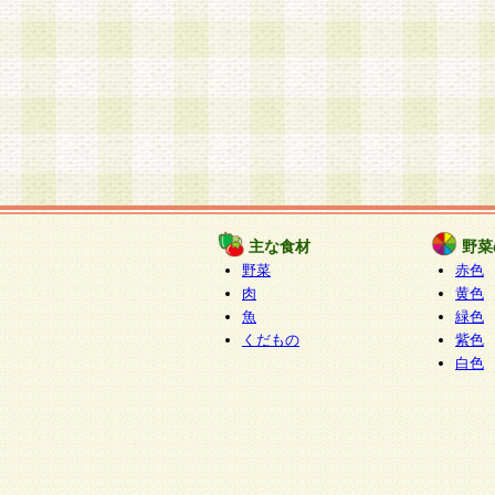
主な食材
野菜
野菜
赤色
肉
黄色
魚
緑色
くだもの
紫色
白色