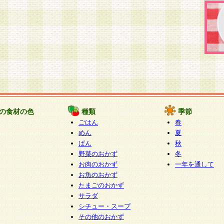
の食材の色
種類
季節
ごはん
春
めん
夏
ぱん
秋
野菜のおかず
冬
お肉のおかず
一年を通して
お魚のおかず
たまごのおかず
サラダ
シチュー・スープ
その他のおかず