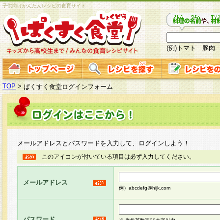
子供向けかんたんレシピの食育サイト
(例)トマト 豚肉
TOP
>
ぱくすく食堂ログインフォーム
メールアドレスとパスワードを入力して、ログインしよう！
このアイコンが付いている項目は必ず入力してください。
メールアドレス
例）abcdefg@hijk.com
パスワード