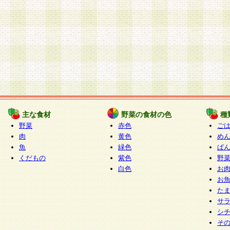
主な食材
野菜の食材の色
種
野菜
赤色
ご
肉
黄色
め
魚
緑色
ぱ
くだもの
紫色
野
白色
お
お
た
サ
シ
そ