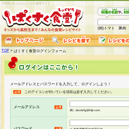
子供向けかんたんレシピの食育サイト
(例)トマト 豚肉
TOP
>
ぱくすく食堂ログインフォーム
メールアドレスとパスワードを入力して、ログインしよう！
このアイコンが付いている項目は必ず入力してください。
メールアドレス
例）abcdefg@hijk.com
パスワード