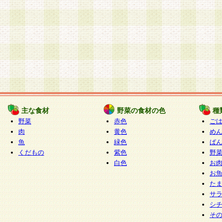
主な食材
野菜の食材の色
種
野菜
赤色
ご
肉
黄色
め
魚
緑色
ぱ
くだもの
紫色
野
白色
お
お
た
サ
シ
そ