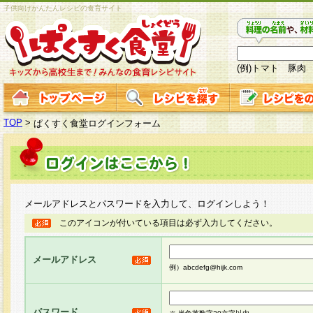
子供向けかんたんレシピの食育サイト
(例)トマト 豚肉
TOP
>
ぱくすく食堂ログインフォーム
メールアドレスとパスワードを入力して、ログインしよう！
このアイコンが付いている項目は必ず入力してください。
メールアドレス
例）abcdefg@hijk.com
パスワード