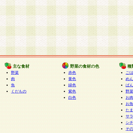
主な食材
野菜の食材の色
種
野菜
赤色
ご
肉
黄色
め
魚
緑色
ぱ
くだもの
紫色
野
白色
お
お
た
サ
シ
そ