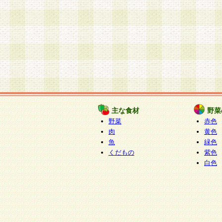
主な食材
野菜
野菜
赤色
肉
黄色
魚
緑色
くだもの
紫色
白色