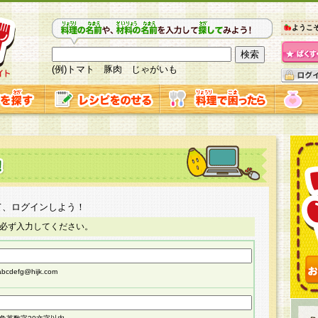
ようこ
(例)トマト 豚肉 じゃがいも
て、ログインしよう！
必ず入力してください。
cdefg@hijk.com