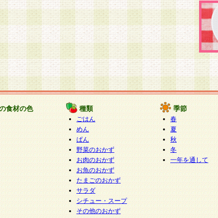
の食材の色
種類
季節
ごはん
春
めん
夏
ぱん
秋
野菜のおかず
冬
お肉のおかず
一年を通して
お魚のおかず
たまごのおかず
サラダ
シチュー・スープ
その他のおかず