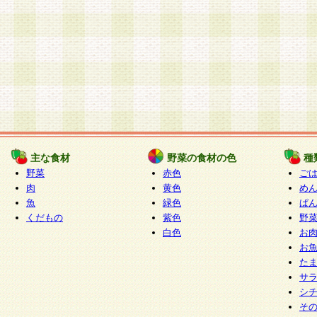
主な食材
野菜の食材の色
種
野菜
赤色
ご
肉
黄色
め
魚
緑色
ぱ
くだもの
紫色
野
白色
お
お
た
サ
シ
そ