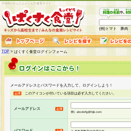
子供向けかんたんレシピの食育サイト
(例)トマト 豚肉
TOP
>
ぱくすく食堂ログインフォーム
メールアドレスとパスワードを入力して、ログインしよう！
このアイコンが付いている項目は必ず入力してください。
メールアドレス
例）abcdefg@hijk.com
パスワード