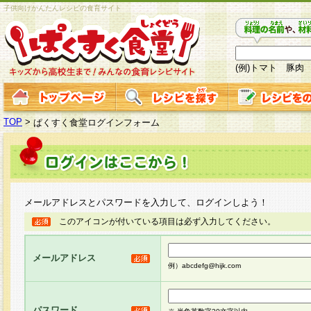
子供向けかんたんレシピの食育サイト
(例)トマト 豚肉
TOP
>
ぱくすく食堂ログインフォーム
メールアドレスとパスワードを入力して、ログインしよう！
このアイコンが付いている項目は必ず入力してください。
メールアドレス
例）abcdefg@hijk.com
パスワード