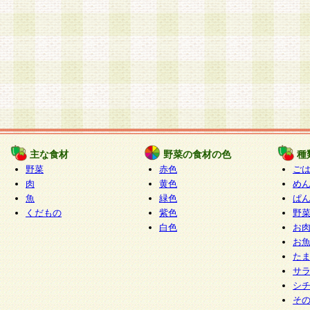
主な食材
野菜の食材の色
種
野菜
赤色
ご
肉
黄色
め
魚
緑色
ぱ
くだもの
紫色
野
白色
お
お
た
サ
シ
そ