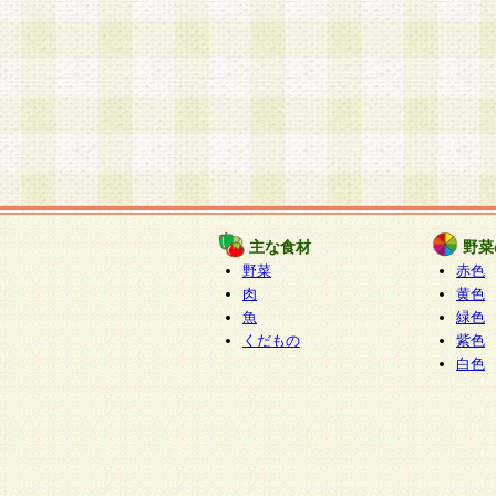
主な食材
野菜
野菜
赤色
肉
黄色
魚
緑色
くだもの
紫色
白色