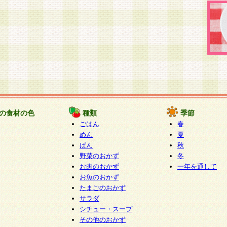
の食材の色
種類
季節
ごはん
春
めん
夏
ぱん
秋
野菜のおかず
冬
お肉のおかず
一年を通して
お魚のおかず
たまごのおかず
サラダ
シチュー・スープ
その他のおかず