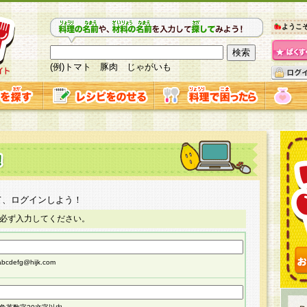
ようこ
(例)トマト 豚肉 じゃがいも
て、ログインしよう！
必ず入力してください。
cdefg@hijk.com