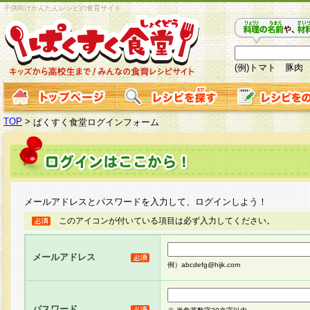
子供向けかんたんレシピの食育サイト
(例)トマト 豚肉
TOP
>
ぱくすく食堂ログインフォーム
メールアドレスとパスワードを入力して、ログインしよう！
このアイコンが付いている項目は必ず入力してください。
メールアドレス
例）abcdefg@hijk.com
パスワード