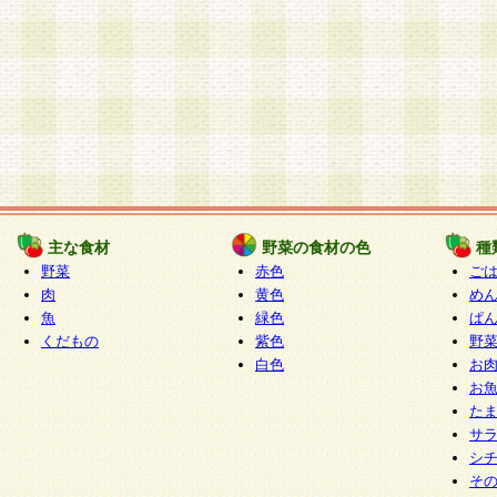
主な食材
野菜の食材の色
種
野菜
赤色
ご
肉
黄色
め
魚
緑色
ぱ
くだもの
紫色
野
白色
お
お
た
サ
シ
そ