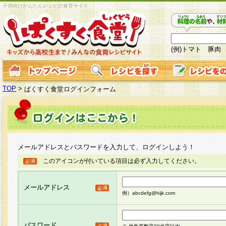
子供向けかんたんレシピの食育サイト
(例)トマト 豚肉
TOP
>
ぱくすく食堂ログインフォーム
メールアドレスとパスワードを入力して、ログインしよう！
このアイコンが付いている項目は必ず入力してください。
メールアドレス
例）abcdefg@hijk.com
パスワード