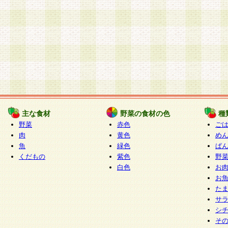
主な食材
野菜の食材の色
種
野菜
赤色
ご
肉
黄色
め
魚
緑色
ぱ
くだもの
紫色
野
白色
お
お
た
サ
シ
そ