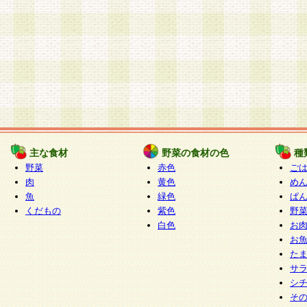
主な食材
野菜の食材の色
種
野菜
赤色
ご
肉
黄色
め
魚
緑色
ぱ
くだもの
紫色
野
白色
お
お
た
サ
シ
そ