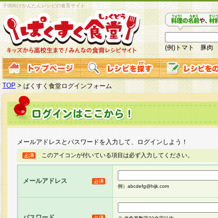
子供向けかんたんレシピの食育サイト
(例)トマト 豚肉
TOP
>
ぱくすく食堂ログインフォーム
メールアドレスとパスワードを入力して、ログインしよう！
このアイコンが付いている項目は必ず入力してください。
メールアドレス
例）abcdefg@hijk.com
パスワード