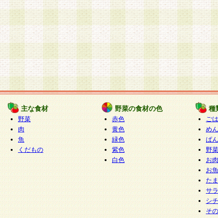
主な食材
野菜の食材の色
種
野菜
赤色
ご
肉
黄色
め
魚
緑色
ぱ
くだもの
紫色
野
白色
お
お
た
サ
シ
そ