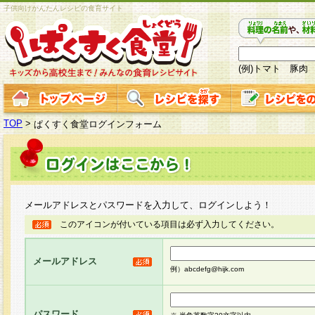
子供向けかんたんレシピの食育サイト
(例)トマト 豚肉
TOP
>
ぱくすく食堂ログインフォーム
メールアドレスとパスワードを入力して、ログインしよう！
このアイコンが付いている項目は必ず入力してください。
メールアドレス
例）abcdefg@hijk.com
パスワード