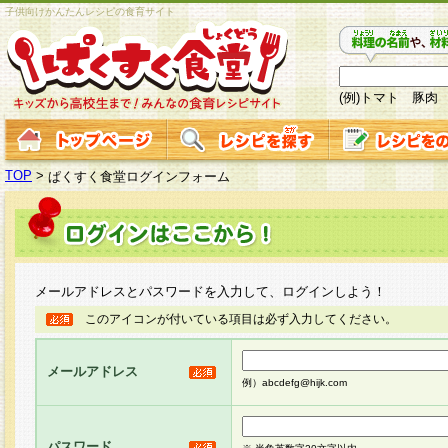
子供向けかんたんレシピの食育サイト
(例)トマト 豚肉
TOP
>
ぱくすく食堂ログインフォーム
メールアドレスとパスワードを入力して、ログインしよう！
このアイコンが付いている項目は必ず入力してください。
メールアドレス
例）abcdefg@hijk.com
パスワード