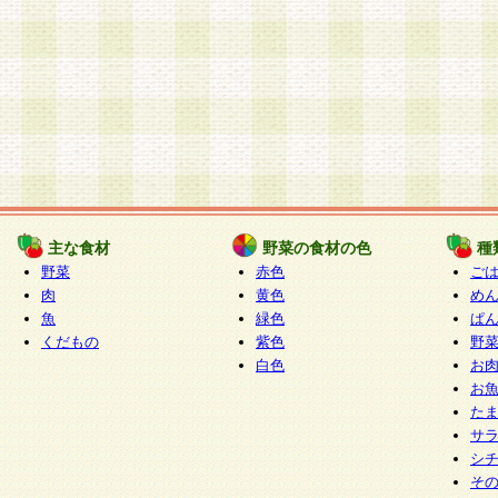
主な食材
野菜の食材の色
種
野菜
赤色
ご
肉
黄色
め
魚
緑色
ぱ
くだもの
紫色
野
白色
お
お
た
サ
シ
そ