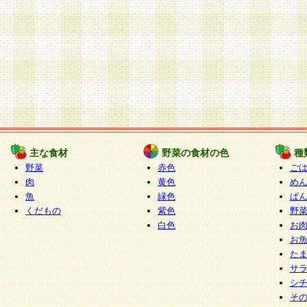
主な食材
野菜の食材の色
種
野菜
赤色
ご
肉
黄色
め
魚
緑色
ぱ
くだもの
紫色
野
白色
お
お
た
サ
シ
そ