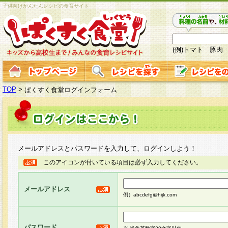
子供向けかんたんレシピの食育サイト
(例)トマト 豚肉
TOP
>
ぱくすく食堂ログインフォーム
メールアドレスとパスワードを入力して、ログインしよう！
このアイコンが付いている項目は必ず入力してください。
メールアドレス
例）abcdefg@hijk.com
パスワード