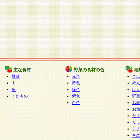
主な食材
野菜の食材の色
種
野菜
赤色
ご
肉
黄色
め
魚
緑色
ぱ
くだもの
紫色
野
白色
お
お
た
サ
シ
そ