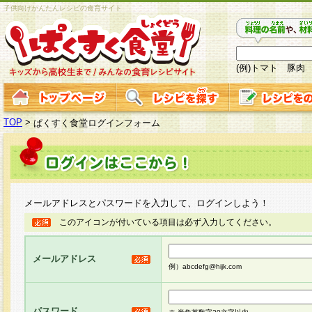
子供向けかんたんレシピの食育サイト
(例)トマト 豚肉
TOP
>
ぱくすく食堂ログインフォーム
メールアドレスとパスワードを入力して、ログインしよう！
このアイコンが付いている項目は必ず入力してください。
メールアドレス
例）abcdefg@hijk.com
パスワード