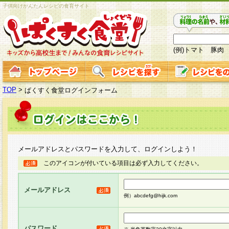
子供向けかんたんレシピの食育サイト
(例)トマト 豚肉
TOP
>
ぱくすく食堂ログインフォーム
メールアドレスとパスワードを入力して、ログインしよう！
このアイコンが付いている項目は必ず入力してください。
メールアドレス
例）abcdefg@hijk.com
パスワード