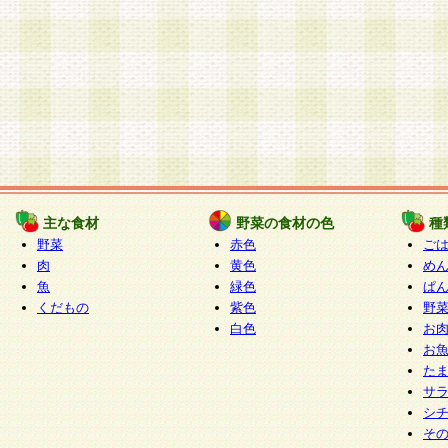
主な食材
野菜の食材の色
種
野菜
赤色
ご
肉
黄色
め
魚
緑色
ぱ
くだもの
紫色
野
白色
お
お
た
サ
シ
そ