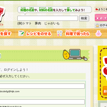
ようこ
(例)トマト 豚肉 じゃがいも
て、ログインしよう！
必ず入力してください。
cdefg@hijk.com