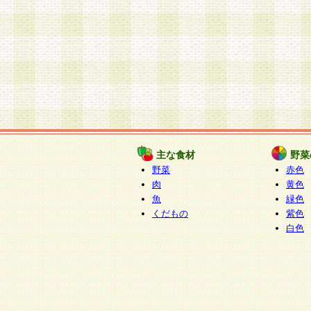
主な食材
野菜
野菜
赤色
肉
黄色
魚
緑色
くだもの
紫色
白色