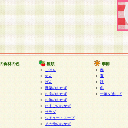
の食材の色
種類
季節
ごはん
春
めん
夏
ぱん
秋
野菜のおかず
冬
お肉のおかず
一年を通して
お魚のおかず
たまごのおかず
サラダ
シチュー・スープ
その他のおかず