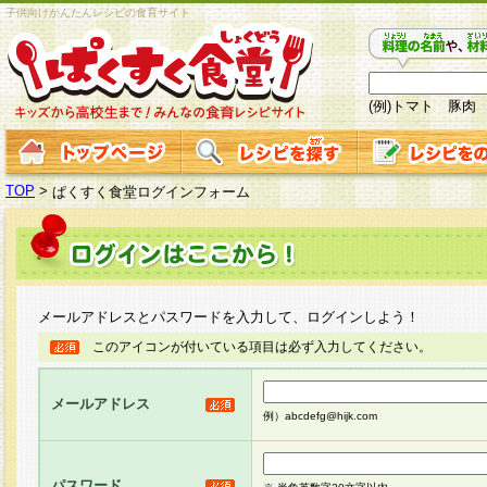
子供向けかんたんレシピの食育サイト
(例)トマト 豚肉
TOP
>
ぱくすく食堂ログインフォーム
メールアドレスとパスワードを入力して、ログインしよう！
このアイコンが付いている項目は必ず入力してください。
メールアドレス
例）abcdefg@hijk.com
パスワード