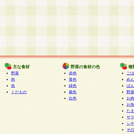
主な食材
野菜の食材の色
種
野菜
赤色
ご
肉
黄色
め
魚
緑色
ぱ
くだもの
紫色
野
白色
お
お
た
サ
シ
そ