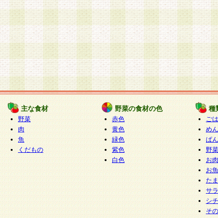
主な食材
野菜の食材の色
種
野菜
赤色
ご
肉
黄色
め
魚
緑色
ぱ
くだもの
紫色
野
白色
お
お
た
サ
シ
そ