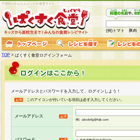
子供向けかんたんレシピの食育サイト
(例)トマト 豚肉
TOP
>
ぱくすく食堂ログインフォーム
メールアドレスとパスワードを入力して、ログインしよう！
このアイコンが付いている項目は必ず入力してください。
メールアドレス
例）abcdefg@hijk.com
パスワード