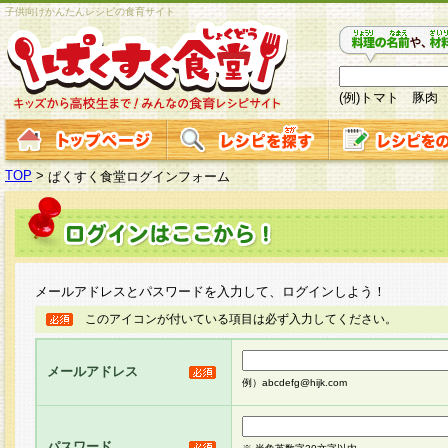
子供向けかんたんレシピの食育サイト
(例)トマト 豚肉
TOP
>
ぱくすく食堂ログインフォーム
メールアドレスとパスワードを入力して、ログインしよう！
このアイコンが付いている項目は必ず入力してください。
メールアドレス
例）abcdefg@hijk.com
パスワード