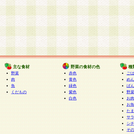
主な食材
野菜の食材の色
種
野菜
赤色
ご
肉
黄色
め
魚
緑色
ぱ
くだもの
紫色
野
白色
お
お
た
サ
シ
そ