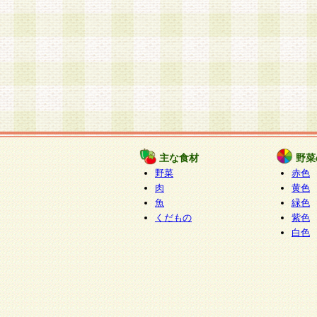
主な食材
野菜
野菜
赤色
肉
黄色
魚
緑色
くだもの
紫色
白色