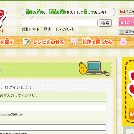
ようこ
(例)トマト 豚肉 じゃがいも
て、ログインしよう！
必ず入力してください。
cdefg@hijk.com