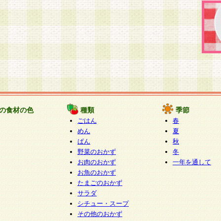
の食材の色
種類
季節
ごはん
春
めん
夏
ぱん
秋
野菜のおかず
冬
お肉のおかず
一年を通して
お魚のおかず
たまごのおかず
サラダ
シチュー・スープ
その他のおかず