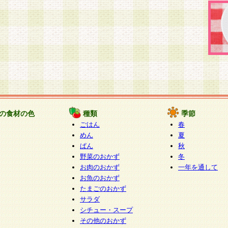
の食材の色
種類
季節
ごはん
春
めん
夏
ぱん
秋
野菜のおかず
冬
お肉のおかず
一年を通して
お魚のおかず
たまごのおかず
サラダ
シチュー・スープ
その他のおかず