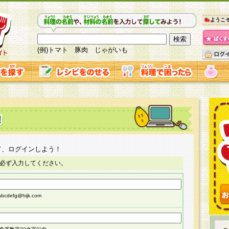
ようこ
(例)トマト 豚肉 じゃがいも
て、ログインしよう！
必ず入力してください。
cdefg@hijk.com