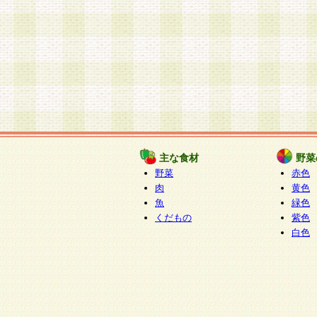
主な食材
野菜
野菜
赤色
肉
黄色
魚
緑色
くだもの
紫色
白色